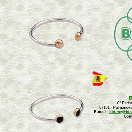
B
C/.Pedro
07181 - Palmanov
E-mail
:
bio-ray@bio
Copy